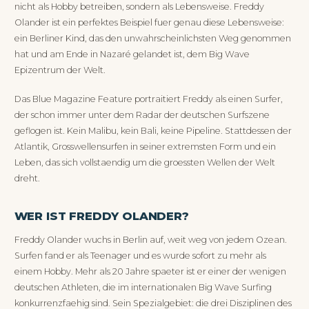
nicht als Hobby betreiben, sondern als Lebensweise. Freddy
Olander ist ein perfektes Beispiel fuer genau diese Lebensweise:
ein Berliner Kind, das den unwahrscheinlichsten Weg genommen
hat und am Ende in Nazaré gelandet ist, dem Big Wave
Epizentrum der Welt.
Das Blue Magazine Feature portraitiert Freddy als einen Surfer,
der schon immer unter dem Radar der deutschen Surfszene
geflogen ist. Kein Malibu, kein Bali, keine Pipeline. Stattdessen der
Atlantik, Grosswellensurfen in seiner extremsten Form und ein
Leben, das sich vollstaendig um die groessten Wellen der Welt
dreht.
WER IST FREDDY OLANDER?
Freddy Olander wuchs in Berlin auf, weit weg von jedem Ozean.
Surfen fand er als Teenager und es wurde sofort zu mehr als
einem Hobby. Mehr als 20 Jahre spaeter ist er einer der wenigen
deutschen Athleten, die im internationalen Big Wave Surfing
konkurrenzfaehig sind. Sein Spezialgebiet: die drei Disziplinen des