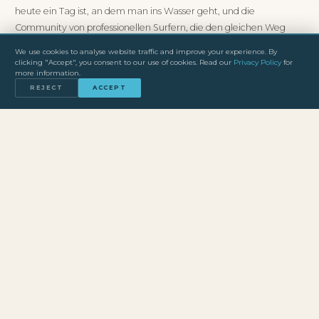
heute ein Tag ist, an dem man ins Wasser geht, und die
Community von professionellen Surfern, die den gleichen Weg
gewaehlt haben.
We use cookies to analyse website traffic and improve your experience. By
clicking "Accept", you consent to our use of cookies. Read our
Privacy Policy
for
more information.
REJECT
ACCEPT
“Ich schwimme seit Jahren unter dem Radar. Aber Nazaré
hat mir gezeigt, dass der eigene Weg der richtige Weg ist.”
DIE GANZE GESCHICHTE
Erfahre mehr ueber Freddy Olander, seine Arbeit in Nazaré
und wie du mit ihm zusammenarbeiten kannst.
UEBER FREDDY