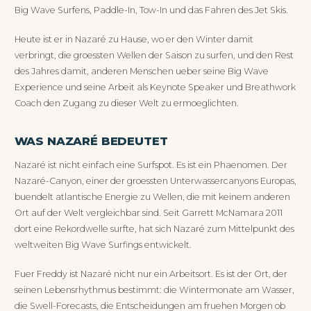
Big Wave Surfens, Paddle-In, Tow-In und das Fahren des Jet Skis.
Heute ist er in Nazaré zu Hause, wo er den Winter damit
verbringt, die groessten Wellen der Saison zu surfen, und den Rest
des Jahres damit, anderen Menschen ueber seine Big Wave
Experience und seine Arbeit als Keynote Speaker und Breathwork
Coach den Zugang zu dieser Welt zu ermoeglichten.
WAS NAZARÉ BEDEUTET
Nazaré ist nicht einfach eine Surfspot. Es ist ein Phaenomen. Der
Nazaré-Canyon, einer der groessten Unterwassercanyons Europas,
buendelt atlantische Energie zu Wellen, die mit keinem anderen
Ort auf der Welt vergleichbar sind. Seit Garrett McNamara 2011
dort eine Rekordwelle surfte, hat sich Nazaré zum Mittelpunkt des
weltweiten Big Wave Surfings entwickelt.
Fuer Freddy ist Nazaré nicht nur ein Arbeitsort. Es ist der Ort, der
seinen Lebensrhythmus bestimmt: die Wintermonate am Wasser,
die Swell-Forecasts, die Entscheidungen am fruehen Morgen ob