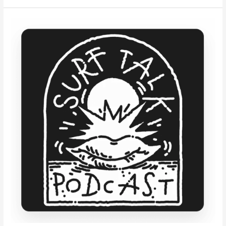
with
Freddy
Olander