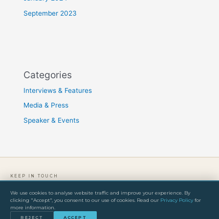
September 2023
Categories
Interviews & Features
Media & Press
Speaker & Events
KEEP IN TOUCH
We use cookies to analyse website traffic and improve your experience. By
clicking "Accept", you consent to our use of cookies. Read our
Privacy Policy
for
PRIVACY POLICY
TERMS & CONDITIONS
IMPRINT
more information.
© 2026 Freddy Olander. All rights reserved.
REJECT
ACCEPT