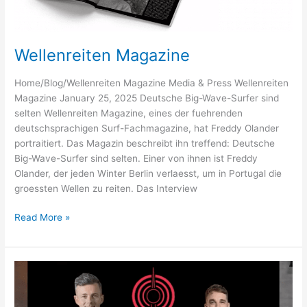
Wellenreiten Magazine
Home/Blog/Wellenreiten Magazine Media & Press Wellenreiten
Magazine January 25, 2025 Deutsche Big-Wave-Surfer sind
selten Wellenreiten Magazine, eines der fuehrenden
deutschsprachigen Surf-Fachmagazine, hat Freddy Olander
portraitiert. Das Magazin beschreibt ihn treffend: Deutsche
Big-Wave-Surfer sind selten. Einer von ihnen ist Freddy
Olander, der jeden Winter Berlin verlaesst, um in Portugal die
groessten Wellen zu reiten. Das Interview
Wellenreiten
Read More »
Magazine