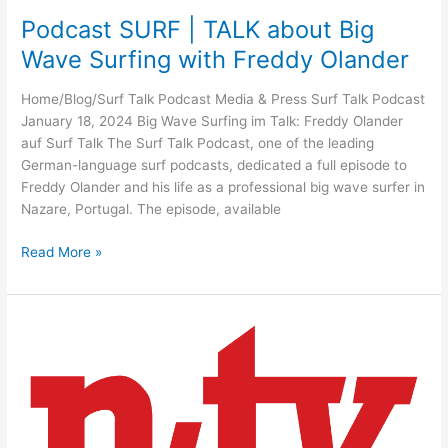
Podcast SURF | TALK about Big
Wave Surfing with Freddy Olander
Home/Blog/Surf Talk Podcast Media & Press Surf Talk Podcast
January 18, 2024 Big Wave Surfing im Talk: Freddy Olander
auf Surf Talk The Surf Talk Podcast, one of the leading
German-language surf podcasts, dedicated a full episode to
Freddy Olander and his life as a professional big wave surfer in
Nazare, Portugal. The episode, available
Podcast
Read More »
SURF
|
TALK
about
Big
Wave
Surfing
with