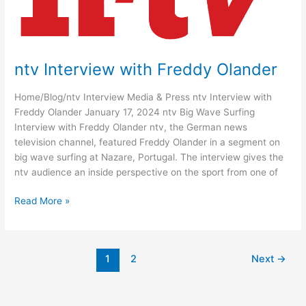
Freddy
Olander
ntv Interview with Freddy Olander
Home/Blog/ntv Interview Media & Press ntv Interview with
Freddy Olander January 17, 2024 ntv Big Wave Surfing
Interview with Freddy Olander ntv, the German news
television channel, featured Freddy Olander in a segment on
big wave surfing at Nazare, Portugal. The interview gives the
ntv audience an inside perspective on the sport from one of
ntv
Read More »
Interview
with
Freddy
1
2
Next
→
Olander