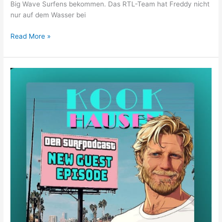
Big Wave Surfens bekommen. Das RTL-Team hat Freddy nicht
nur auf dem Wasser bei
RTL
Read More »
zu
besuch
bei
Freddy
Olander