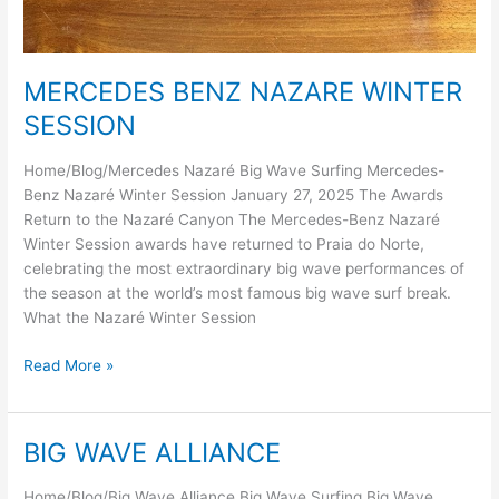
MERCEDES BENZ NAZARE WINTER
SESSION
Home/Blog/Mercedes Nazaré Big Wave Surfing Mercedes-
Benz Nazaré Winter Session January 27, 2025 The Awards
Return to the Nazaré Canyon The Mercedes-Benz Nazaré
Winter Session awards have returned to Praia do Norte,
celebrating the most extraordinary big wave performances of
the season at the world’s most famous big wave surf break.
What the Nazaré Winter Session
MERCEDES
Read More »
BENZ
NAZARE
WINTER
BIG WAVE ALLIANCE
SESSION
Home/Blog/Big Wave Alliance Big Wave Surfing Big Wave