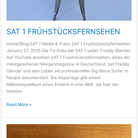
SAT 1 FRÜHSTÜCKSFERNSEHEN
Home/Blog/SAT.1 Media & Press SAT.1 Fruehstuecksfernsehen
January 27, 2025 Die TV-Doku bei SAT.1 ueber Freddy Olander
Auf YouTube ansehen SAT.1 Fruehstuecksfernsehen, eines der
meistgesehenen Morgenmagazine in Deutschland, hat Freddy
Olander und sein Leben als professioneller Big Wave Surfer in
Nazaré dokumentiert. Die Reportage gibt einem
Millionenpublikum einen Einblick in eine Welt, die fuer die
meisten
SAT
Read More »
1
FRÜHSTÜCKSFERNSEHEN