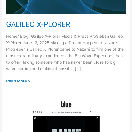
GALILEO X-PLORER
Home/ Blog/ Galileo X-Plorer Media & Press ProSieben Galileo
X-Plorer June 12, 2025 Making a Dream Happen at Nazaré
ProSieben’s Galileo X-Plorer came to Nazaré to film one of the
most extraordinary experiences the Big Wave Experience has
to offer: taking someone who has never been close to big
wave surfing and making it possible […]
GALILEO
Read More »
X-
PLORER